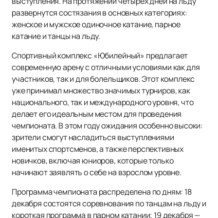
выступления. На протяжении четырех дней на льду
развернутся состязания в основных категориях:
женское и мужское одиночное катание, парное
катание и танцы на льду.
Спортивный комплекс «Юбилейный» предлагает
современную арену с отличными условиями как для
участников, так и для болельщиков. Этот комплекс
уже принимал множество значимых турниров, как
национального, так и международного уровня, что
делает его идеальным местом для проведения
чемпионата. В этом году ожидания особенно высоки:
зрители смогут насладиться выступлениями
именитых спортсменов, а также перспективных
новичков, включая юниоров, которые только
начинают заявлять о себе на взрослом уровне.
Программа чемпионата распределена по дням: 18
декабря состоятся соревнования по танцам на льду и
короткая программа в парном катании; 19 декабря —