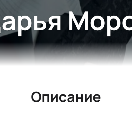
арья Мор
Описание