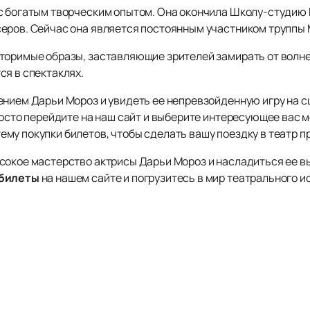
 с богатым творческим опытом. Она окончила Школу-студию
ров. Сейчас она является постоянным участником труппы МХ
торимые образы, заставляющие зрителей замирать от волне
ся в спектаклях.
ением Дарьи Мороз и увидеть ее непревзойденную игру на с
росто перейдите на наш сайт и выберите интересующее вас 
му покупки билетов, чтобы сделать вашу поездку в театр п
сокое мастерство актрисы Дарьи Мороз и насладиться ее 
 билеты
на нашем сайте и погрузитесь в мир театрального и