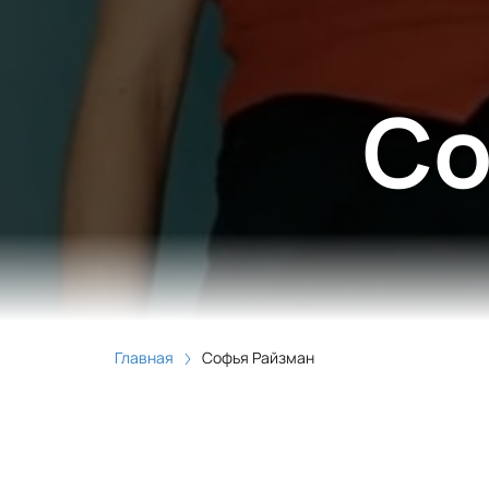
Со
Главная
Софья Райзман