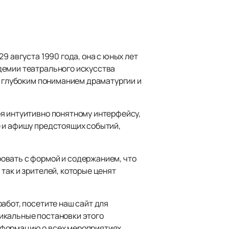
9 августа 1990 года, она с юных лет
демии театрального искусства
я глубоким пониманием драматургии и
ря интуитивно понятному интерфейсу,
е и афишу предстоящих событий,
овать с формой и содержанием, что
так и зрителей, которые ценят
абот, посетите наш сайт для
икальные постановки этого
нформацию о всех мероприятиях.