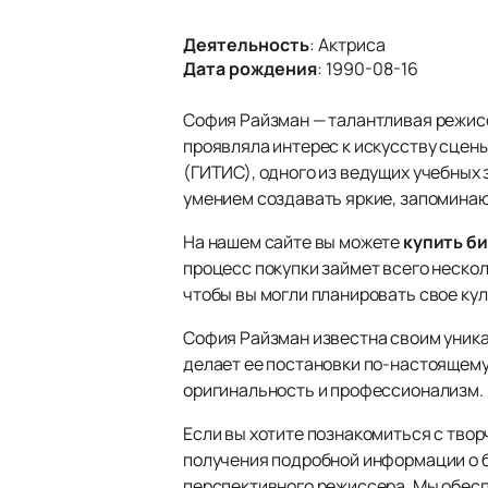
Деятельность
:
Актриса
Дата рождения
:
1990-08-16
София Райзман — талантливая режиссе
проявляла интерес к искусству сцен
(ГИТИС), одного из ведущих учебных 
умением создавать яркие, запомина
На нашем сайте вы можете
купить б
процесс покупки займет всего неско
чтобы вы могли планировать свое ку
София Райзман известна своим уника
делает ее постановки по-настоящему 
оригинальность и профессионализм.
Если вы хотите познакомиться с твор
получения подробной информации о б
перспективного режиссера. Мы обесп