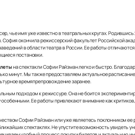
р, чье имя уже известно в театральных кругах. Родившись 2
ы. София окончила режиссерский факультет Российской ака
заведений в области театра в России. Ее работы отличаютс
ющиеся постановки.
илеты
на спектакли Софии Райзман легко и быстро. Благода
лько минут. Мы также предоставляем актуальное расписани
льтурное времяпрепровождение заранее.
льным подходом к режиссуре. Она не боится экспериментир
особенными. Ее работы привлекают внимание как критиков, 
чеством Софии Райзман или уже являетесь поклонником ее р
лижайших спектаклях. Не упустите возможность увидеть ун
ечиваем удобный процесс покупки билетов и актуальную и