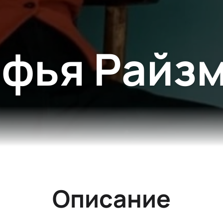
фья Райз
Описание