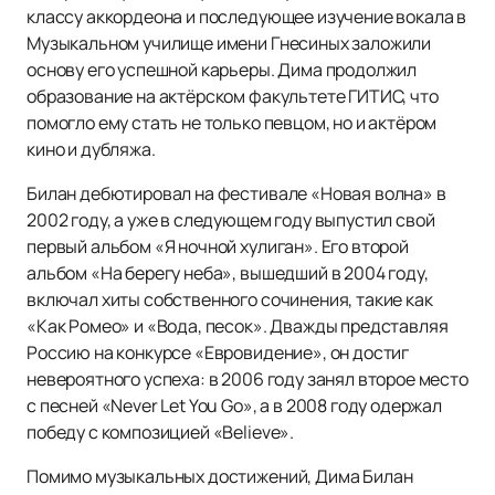
классу аккордеона и последующее изучение вокала в
Музыкальном училище имени Гнесиных заложили
основу его успешной карьеры. Дима продолжил
образование на актёрском факультете ГИТИС, что
помогло ему стать не только певцом, но и актёром
кино и дубляжа.
Билан дебютировал на фестивале «Новая волна» в
2002 году, а уже в следующем году выпустил свой
первый альбом «Я ночной хулиган». Его второй
альбом «На берегу неба», вышедший в 2004 году,
включал хиты собственного сочинения, такие как
«Как Ромео» и «Вода, песок». Дважды представляя
Россию на конкурсе «Евровидение», он достиг
невероятного успеха: в 2006 году занял второе место
с песней «Never Let You Go», а в 2008 году одержал
победу с композицией «Believe».
Помимо музыкальных достижений, Дима Билан