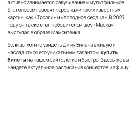
активно занимается озвучиванием мультфильмов.
Его голосом говорят персонажи таких известных
картин, как «Тролли» и «Холодное сердце». В 2023
году он также стал победителем шоу «Маска»,
выступая в образе Мамонтенка.
Если вы хотите увидеть Диму Билана вживую и
насладиться его уникальным талантом,
купить
билеты
на нашем сайте легко и быстро. Здесь же вы
найдете актуальное расписание концертов и афишу
предстоящих мероприятий. Не упустите возможность
стать частью незабываемого шоу от заслуженного
артиста Российской Федерации и многократного
лауреата престижных музыкальных премий.