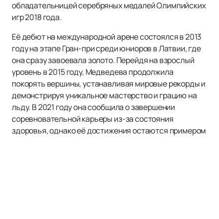
обладательницей серебряных медалей Олимпийских
игр 2018 года.
Её дебют на международной арене состоялся в 2013
году на этапе Гран-при среди юниоров в Латвии, где
она сразу завоевала золото. Перейдя на взрослый
уровень в 2015 году, Медведева продолжила
покорять вершины, устанавливая мировые рекорды и
демонстрируя уникальное мастерство и грацию на
льду. В 2021 году она сообщила о завершении
соревновательной карьеры из-за состояния
здоровья, однако её достижения остаются примером
для будущих поколений спортсменов.
На нашем сайте вы можете легко и быстро купить
билеты на выступления Евгении Медведевой, а также
ознакомиться с расписанием и афишей её
мероприятий. Это позволит вам не пропустить
возможность увидеть легендарную фигуристку