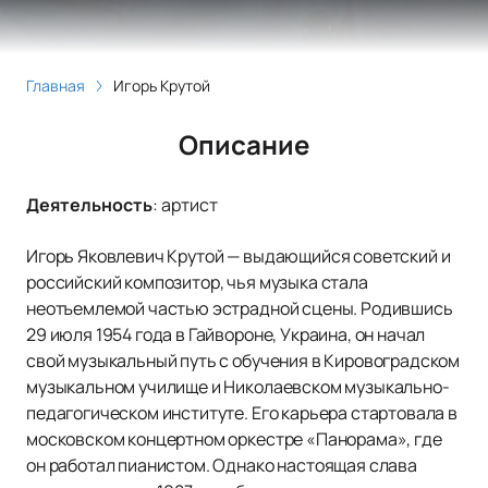
Главная
Игорь Крутой
Описание
Деятельность
:
артист
Игорь Яковлевич Крутой — выдающийся советский и
российский композитор, чья музыка стала
неотъемлемой частью эстрадной сцены. Родившись
29 июля 1954 года в Гайвороне, Украина, он начал
свой музыкальный путь с обучения в Кировоградском
музыкальном училище и Николаевском музыкально-
педагогическом институте. Его карьера стартовала в
московском концертном оркестре «Панорама», где
он работал пианистом. Однако настоящая слава