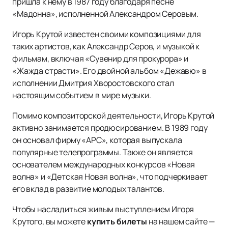
пришла к нему в 1987 году благодаря песне
«Мадонна», исполненной Александром Серовым.
Игорь Крутой известен своими композициями для
таких артистов, как Александр Серов, и музыкой к
фильмам, включая «Сувенир для прокурора» и
«Жажда страсти». Его двойной альбом «Дежавю» в
исполнении Дмитрия Хворостовского стал
настоящим событием в мире музыки.
Помимо композиторской деятельности, Игорь Крутой
активно занимается продюсированием. В 1989 году
он основал фирму «АРС», которая выпускала
популярные телепрограммы. Также он является
основателем международных конкурсов «Новая
волна» и «Детская Новая волна», что подчеркивает
его вклад в развитие молодых талантов.
Чтобы насладиться живым выступлением Игоря
Крутого, вы можете
купить билеты
на нашем сайте —