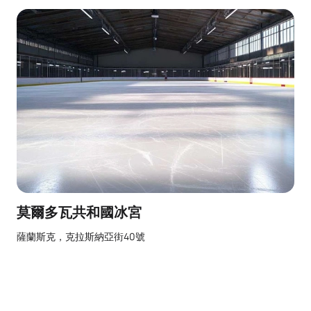
莫爾多瓦共和國冰宮
薩蘭斯克，克拉斯納亞街40號