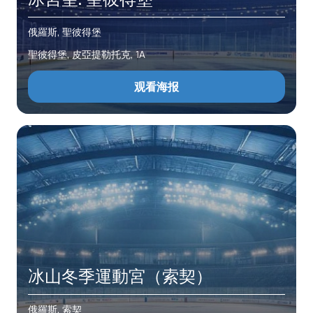
俄羅斯, 聖彼得堡
聖彼得堡, 皮亞提勒托克, 1A
观看海报
冰山冬季運動宮（索契）
俄羅斯, 索契