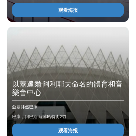
观看海报
以蓋達爾·阿利耶夫命名的體育和音
樂會中心
亞塞拜然巴庫
巴庫，阿巴斯·薩赫哈特街2號
观看海报