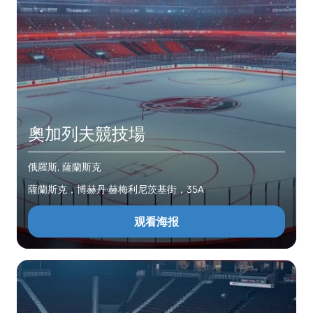
奧加列夫競技場
俄羅斯, 薩蘭斯克
薩蘭斯克，博赫丹·赫梅利尼茨基街，35A
观看海报