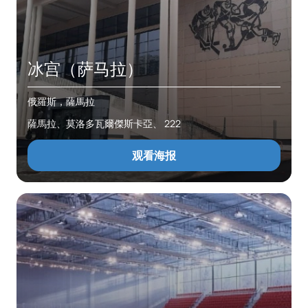
冰宫（萨马拉）
俄羅斯，薩馬拉
薩馬拉、莫洛多瓦爾傑斯卡亞、 222
观看海报