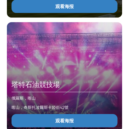
观看海报
塔特石油競技場
俄羅斯，喀山
喀山，奇斯托波爾斯卡婭街42號
观看海报