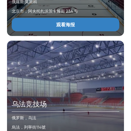
俄羅斯 莫斯科
北京市，阿夫托扎沃茨卡娅街 23A 号
观看海报
乌法竞技场
俄罗斯，乌法
烏法，列寧街114號