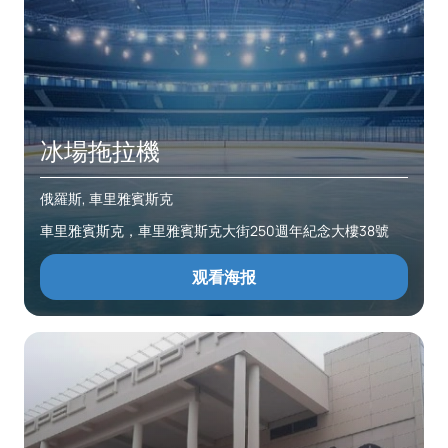
冰場拖拉機
俄羅斯, 車里雅賓斯克
車里雅賓斯克，車里雅賓斯克大街250週年紀念大樓38號
观看海报