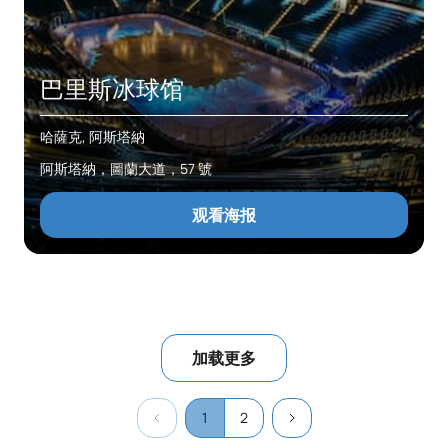
巴里斯冰球馆
哈薩克, 阿斯塔納
阿斯塔納，圖蘭大道，57 號
观看海报
加载更多
1
2