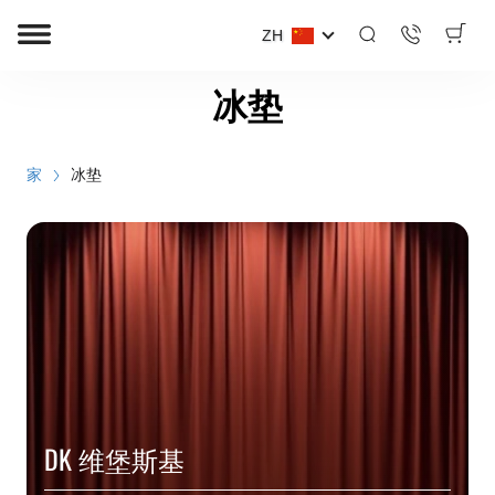
ZH
冰垫
家
冰垫
DK 维堡斯基