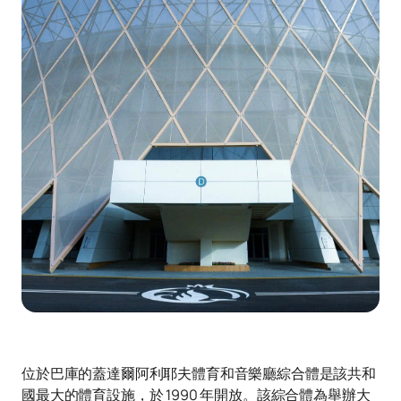
位於巴庫的蓋達爾阿利耶夫體育和音樂廳綜合體是該共和
國最大的體育設施，於 1990 年開放。該綜合體為舉辦大