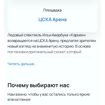
Площадка
ЦСКА Арена
Ледовый спектакль Ильи Авербуха «Кармен»
возвращается на ЦСКА Арену, предлагая зрителям
новый взгляд на знаменитую историю. В основе
постановки оригинальный сюжет, который
раскрывает чувственную жизнь Испании через
мастерство мировых звезд фигурного катания. В
Читать дальше...
главной роли выступит олимпийская чемпионка
Евгения Медведева, а также ведущие артисты
ледового балета и цирка.
Почему выбирают нас
Мюзикл «Кармен» на льду подарит зрителям яркие
впечатления благодаря масштабной сценографии,
Нам важно, чтобы у вас остались только яркие
стилизованным костюмам, спецэффектам, живому
впечатления
вокалу, цирковым трюкам и танцам фламенко. Эти