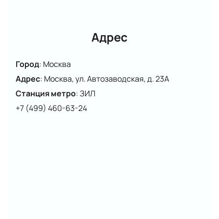
Для того чтобы не упустить возможность увидеть
это грандиозное шоу, рекомендуем
купить билеты
на нашем сайте. Ледовый мюзикл «Кармен»
Адрес
обещает стать одним из самых ярких событий
сезона, даря зрителям незабываемые эмоции и
Город
:
Москва
впечатления.
Адрес
:
Москва, ул. Автозаводская, д. 23А
Станция метро
:
ЗИЛ
+7 (499) 460-63-24