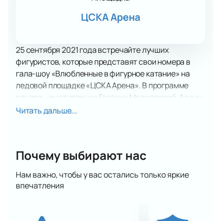
ЦСКА Арена
25 сентября 2021 года встречайте лучших
фигуристов, которые представят свои номера в
гала-шоу «Влюбленные в фигурное катание» на
ледовой площадке «ЦСКА Арена». В программе
вечера – выступления Евгении Медведевой, Алины
Загитовой, Хавьера Фернандеса, Александры
Читать дальше...
Степановой и Ивана Букина, Алины Пепеловой и
Романа Плешкова. Но это далеко не все звезды
фигурного катания, номера которых вы увидите в
Почему выбирают нас
рамках шоу.
Художественная концепция гала-шоу посвящена
Нам важно, чтобы у вас остались только яркие
безграничным возможностям человека, где
впечатления
основополагающим звеном является сердце –
неустанный двигатель всего человечества,
способный пропустить через себя весь спектр