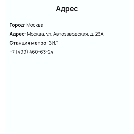
карты. Получить билеты можно самостоятельно,
Адрес
письмом на электронную почту или в ближайшие
один-два дня после их оплаты, заказав услугу
Город
:
Москва
курьерской доставки.
Адрес
:
Москва, ул. Автозаводская, д. 23А
Станция метро
:
ЗИЛ
+7 (499) 460-63-24